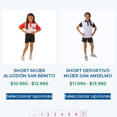
SHORT MUJER
SHORT DEPORTIVO
ALGODÓN SAN BENITO
MUJER SAN ANSELMO
$
10.990
-
$
12.990
$
11.990
-
$
13.990
Seleccionar opciones
Seleccionar opciones
←
1
2
3
4
5
6
7