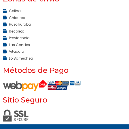
Colina
Chicureo
Huechuraba
Recoleta
Providencia
Las Condes
Vitacura
Lo Barnechea
Métodos de Pago
Sitio Seguro