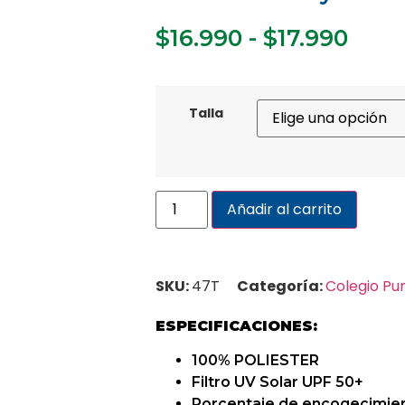
$
16.990
-
$
17.990
Talla
Añadir al carrito
SKU:
47T
Categoría:
Colegio P
ESPECIFICACIONES:
100% POLIESTER
Filtro UV Solar UPF 50+
Porcentaje de encogecimie