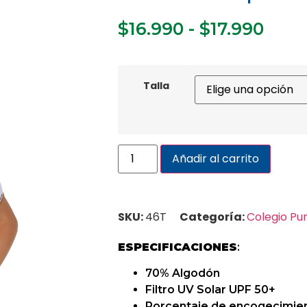
$
16.990
-
$
17.990
Talla
Añadir al carrito
SKU:
46T
Categoría:
Colegio P
ESPECIFICACIONES
:
70% Algodón
Filtro UV Solar UPF 50+
Porcentaje de encogecimie