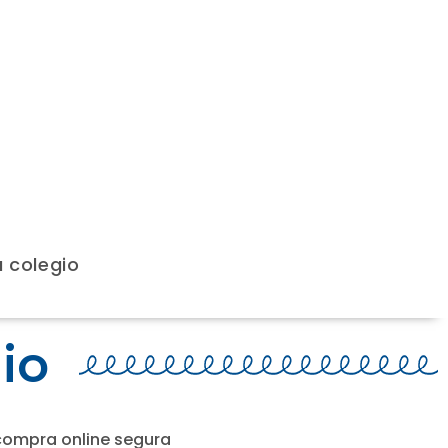
u colegio
io
compra online segura