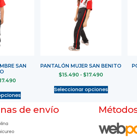
MBRE SAN
PANTALÓN MUJER SAN BENITO
P
TO
$
15.490
-
$
17.490
17.490
Seleccionar opciones
opciones
nas de envío
Métodos
lina
icureo